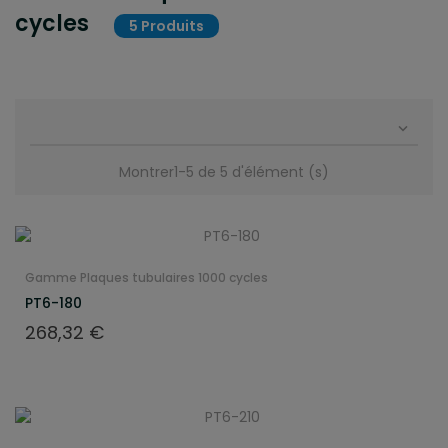
cycles
5 Produits

Montrer1-5 de 5 d'élément (s)
Gamme Plaques tubulaires 1000 cycles
PT6-180
Prix
268,32 €