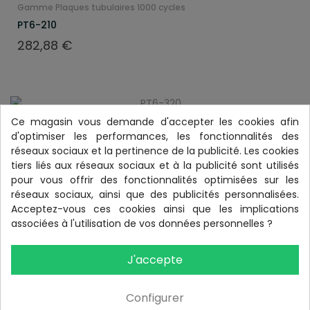
Gamme Plaques tubulaires 1000 cycles
PT6-210
Prix
282,88 €
Ce magasin vous demande d'accepter les cookies afin
Gamme Plaques tubulaires 1000 cycles
d'optimiser les performances, les fonctionnalités des
PT6-320
réseaux sociaux et la pertinence de la publicité. Les cookies
tiers liés aux réseaux sociaux et à la publicité sont utilisés
Prix
485,68 €
pour vous offrir des fonctionnalités optimisées sur les
réseaux sociaux, ainsi que des publicités personnalisées.
Acceptez-vous ces cookies ainsi que les implications
associées à l'utilisation de vos données personnelles ?
Gamme Plaques tubulaires 1000 cycles
J'accepte
PT12-95
Prix
243,36 €
Configurer