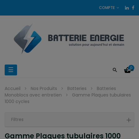
COMPTE
0
Basculer
☰
la
Accueil
Nos Produits
Batteries
Batteries
navigation
Monoblocs avec entretien
Gamme Plaques tubulaires
1000 cycles
Filtres
Gamme Plaques tubulaires 1000