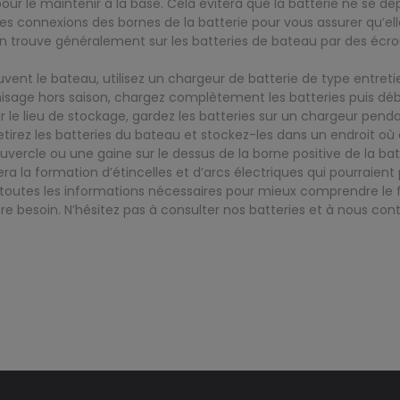
pour le maintenir à la base. Cela évitera que la batterie ne se 
es connexions des bornes de la batterie pour vous assurer qu’el
’on trouve généralement sur les batteries de bateau par des écr
souvent le bateau, utilisez un chargeur de batterie de type entr
emisage hors saison, chargez complètement les batteries puis dé
é sur le lieu de stockage, gardez les batteries sur un chargeur pe
retirez les batteries du bateau et stockez-les dans un endroit o
uvercle ou une gaine sur le dessus de la borne positive de la bat
la formation d’étincelles et d’arcs électriques qui pourraient 
outes les informations nécessaires pour mieux comprendre le fo
re besoin. N’hésitez pas à consulter nos batteries et à nous conta