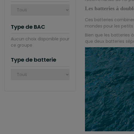
Les batteries à doubl
Ces batteries combinen
Type de BAC
mondes pour les petits
Bien que les batteries 
Aucun choix disponible pour
que deux batteries sép
ce groupe
Type de batterie