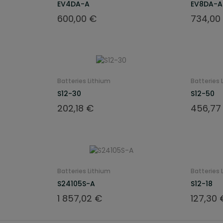
EV4DA-A
EV8DA-A
Prix
Prix
600,00 €
734,00
Batteries Lithium
Batteries 
S12-30
S12-50
Prix
Prix
202,18 €
456,77
Batteries Lithium
Batteries 
S24105S-A
S12-18
Prix
Prix
1 857,02 €
127,30 