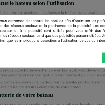
tterie bateau selon l’utilisation
 d’un moteur électrique de pêche à la traîne, d’un propulseur e
 consommant de grandes quantités de courant ? Il vous faudra a
ous demande d'accepter les cookies afin d'optimiser les perf
és des réseaux sociaux et la pertinence de la publicité. Les cook
ge profonde ne sont conçues que pour être utilisées avec des t
ociaux et à la publicité sont utilisés pour vous offrir des f
isses et plus lourdes que celles des batteries de démarrage. Si 
r les réseaux sociaux, ainsi que des publicités personnalisées.
besoins en ampérage élevés et longs de ces derniers déformeraien
insi que les implications associées à l'utilisation de vos donnée
arrage possède des plaques plus fines qui fournissent un pic de
une puissance de sortie élevée sur de longues périodes.
r
ment utiliser une batterie à décharge lente pour démarrer votr
tiliser un système à deux ou trois batteries pour séparer la batte
urez que votre batterie est encore en bon état, vous devez la fa
’une garantie et d’un test gratuit à tout moment pour voir si vos 
rie tombe en panne une ou deux fois ne signifie pas forcément q
oit causé par d’autres éléments de votre bateau.
tterie de votre bateau
re lorsque vous souhaitez remplacer la batterie de votre bateau