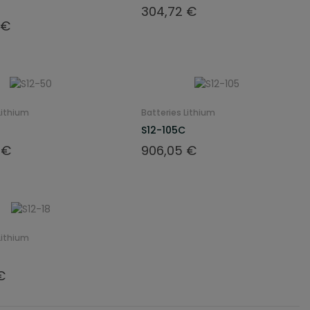
Prix
304,72 €
 €
Lithium
Batteries Lithium
S12-105C
Prix
 €
906,05 €
Lithium
€