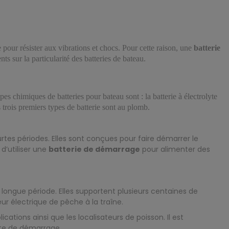
e pour résister aux vibrations et chocs. Pour cette raison, une
batterie
s sur la particularité des batteries de bateau.
es chimiques de batteries pour bateau sont : la batterie à électrolyte
s trois premiers types de batterie sont au plomb.
rtes périodes. Elles sont conçues pour faire démarrer le
d’utiliser une
batterie de démarrage
pour alimenter des
ongue période. Elles supportent plusieurs centaines de
r électrique de pêche à la traîne.
ations ainsi que les localisateurs de poisson. Il est
ite de démarrage.