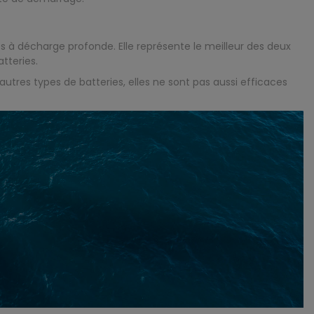
 à décharge profonde. Elle représente le meilleur des deux
tteries.
utres types de batteries, elles ne sont pas aussi efficaces