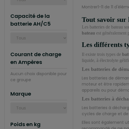
Montrer1-11 de 11 d'élém
Capacité de la
Tout savoir sur 
batterie AH/C5
Les batteries de bateau son
bateau
est généralement pl
Les différents t
Courant de charge
Il existe trois types de
bat
liquide, à électrolyte géli
en Ampères
Les batteries de dém
Aucun choix disponible pour
Les batteries de démarr
ce groupe
moteur et être rapideme
appareils ou pour déma
Marque
Les batteries à déch
Les batteries à déchar
cycles de charge et de 
Elles sont également ut
Poids en kg
recommandé de ne pas