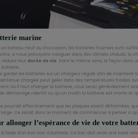
tterie marine
n bateau neuf ou d’occasion, les batteries fournies sont suffis
tre, si nous prévoyons naviguer dans des climats chauds, la cha
réduire leur
durée de vie
. Dans le même sens, la façon dont u
 batterie.
e garder les batteries sur un chargeur régulé afin de maintenir la
aintenue chargée peut geler dans des températures froides ave
nt où il faut changer la batterie, vous serez généralement averti
e démarrage ralentit ou qu’un matin la batterie est morte et qu’
.
 se pourrait effectivement que les plaques soient déformées, que 
harge. Ce serait donc le moment de commencer à penser à opte
r allonger l’espérance de vie de votre batte
e à l’aide d’un bon bac à batterie. Ce bac doit avoir une base v