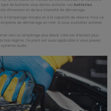
 type de batterie vous devrez acheter. Les
batteries
té d’inversion et de leur intensité de démarrage.
on à l’ampérage-horaire et à la capacité de réserve. Pour ce
es ampères de démarrage en mer. Si vous souhaitez acheter
.
urner vers un ampérage plus élevé. Cela est d’autant plus
s bas régime. Ce point est aussi applicable si vous passez
 système audio.