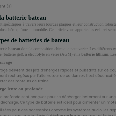
ent (s)
la batterie bateau
t spécifiques à travers leurs lourdes plaques et leur construction robust
us chère qu’une automobile. Cet article vous apporte des éclaircissement
ypes de batteries de bateau
terie bateau
dont la composition chimique peut varier. Les différents typ
fié (batterie gel), à électrolyte en verre (AGM) et la
batterie lithium
. Le
arrage
age délivrent des jets d’énergies rapides et puissants sur de cou
nt rechargées par l’alternateur de ce dernier. Il est déconseillé 
rrer des moteurs de traîne.
arge lente ou profonde
ge profonde sont conçues pour se décharger lentement sur une l
décharge. Ce type de batterie est idéal pour alimenter un moteu
ilisées pour des accessoires comme les systèmes audio, les applic
 remplacer une batterie à
décharge lente
par une batterie d