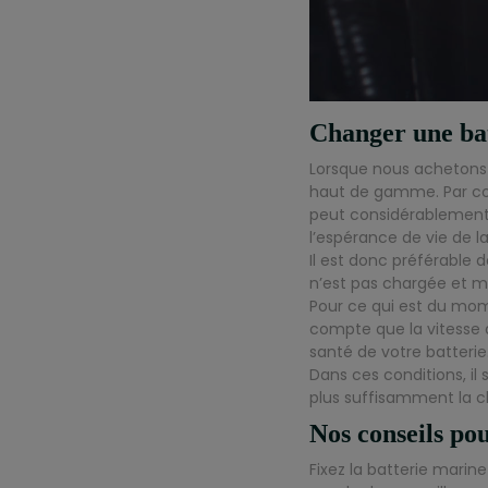
Changer une ba
Lorsque nous achetons u
haut de gamme. Par con
peut considérablement 
l’espérance de vie de la
Il est donc préférable d
n’est pas chargée et m
Pour ce qui est du mome
compte que la vitesse d
santé de votre batterie
Dans ces conditions, il
plus suffisamment la c
Nos conseils pou
Fixez la batterie marin