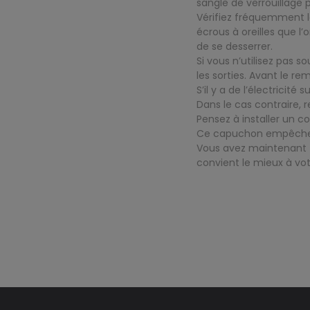
sangle de verrouillage 
Vérifiez fréquemment l
écrous à oreilles que l
de se desserrer.
Si vous n’utilisez pas 
les sorties. Avant le r
S’il y a de l’électricit
Dans le cas contraire, 
Pensez à installer un co
Ce capuchon empêchera 
Vous avez maintenant t
convient le mieux à vot