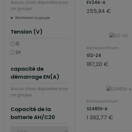
Aucun choix disponible pour
EV24A-A
ce groupe
Prix
255,84 €
Réinitialiser ce groupe
Tension (V)
12
Batteries Lithium
24
S12-24
Prix
187,20 €
capacité de
démarrage EN(A)
Aucun choix disponible pour
ce groupe
Batteries Lithium
Capacité de la
S2480S-A
Prix
batterie AH/C20
1 392,77 €