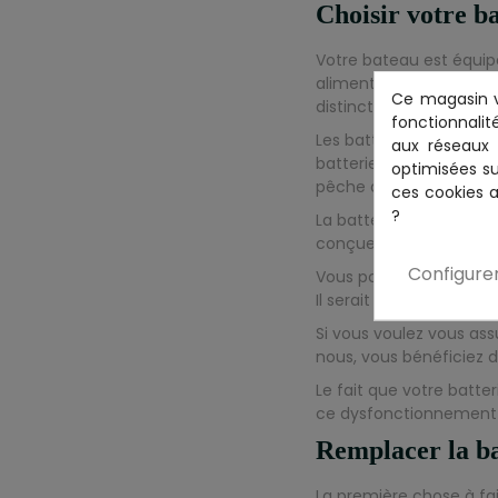
Choisir votre ba
Votre bateau est équipé
alimentés par batterie
Ce magasin v
distincte.
fonctionnalit
Les batteries à déchar
aux réseaux s
batteries sont plus épa
optimisées su
pêche à la traîne, les 
ces cookies a
?
La batterie dite de dém
conçue pour maintenir 
Configure
Vous pourriez effective
Il serait préférable d’u
Si vous voulez vous ass
nous, vous bénéficiez d
Le fait que votre batte
ce dysfonctionnement s
Remplacer la ba
La première chose à fai