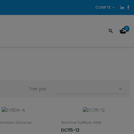
COMPTE
0
Trier par:

nobloc Discover
Gamme FullRiver AGM
DC115-12