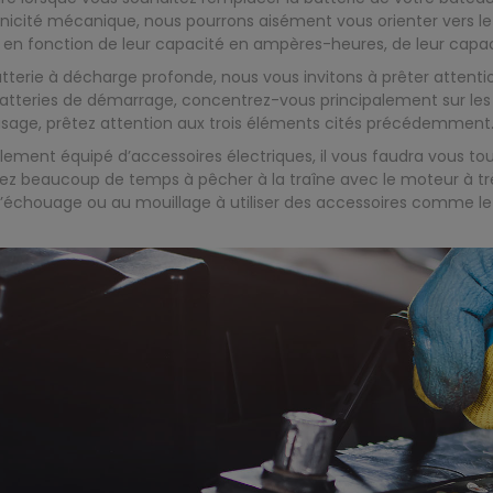
hnicité mécanique, nous pourrons aisément vous orienter vers le
en fonction de leur capacité en ampères-heures, de leur capaci
atterie à décharge profonde, nous vous invitons à prêter attenti
 batteries de démarrage, concentrez-vous principalement sur l
usage, prêtez attention aux trois éléments cités précédemment
lement équipé d’accessoires électriques, il vous faudra vous to
ez beaucoup de temps à pêcher à la traîne avec le moteur à trè
échouage ou au mouillage à utiliser des accessoires comme le