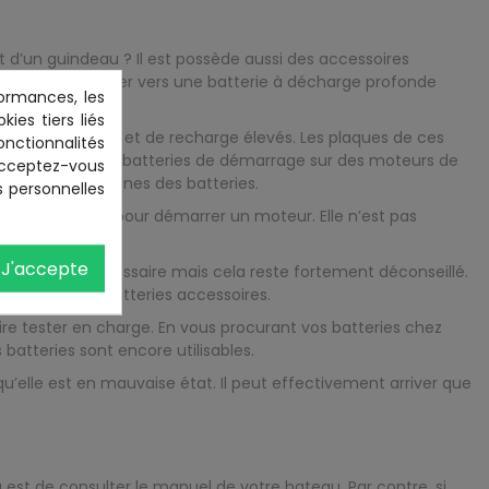
t d’un guindeau ? Il est possède aussi des accessoires
lors vous tourner vers une batterie à décharge profonde
ormances, les
ies tiers liés
aux de décharge et de recharge élevés. Les plaques de ces
onctionnalités
vous installez des batteries de démarrage sur des moteurs de
 Acceptez-vous
t les plaques fines des batteries.
s personnelles
 tension rapide pour démarrer un moteur. Elle n’est pas
J'accepte
e moteur si nécessaire mais cela reste fortement déconseillé.
rie moteur des batteries accessoires.
ire tester en charge. En vous procurant vos batteries chez
batteries sont encore utilisables.
u’elle est en mauvaise état. Il peut effectivement arriver que
 est de consulter le manuel de votre bateau. Par contre, si