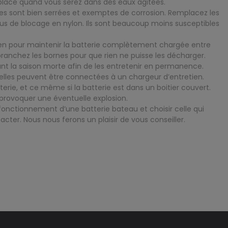
déplace quand vous serez dans des eaux agitées.
les sont bien serrées et exemptes de corrosion. Remplacez les
ous de blocage en nylon. Ils sont beaucoup moins susceptibles
etien pour maintenir la batterie complètement chargée entre
branchez les bornes pour que rien ne puisse les décharger.
ndant la saison morte afin de les entretenir en permanence.
ù elles peuvent être connectées à un chargeur d’entretien.
terie, et ce même si la batterie est dans un boitier couvert.
provoquer une éventuelle explosion.
nctionnement d’une batterie bateau et choisir celle qui
cter. Nous nous ferons un plaisir de vous conseiller.