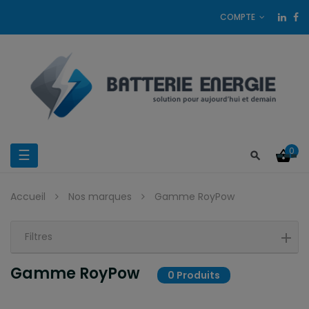
COMPTE
0
Basculer
☰
la
Accueil
Nos marques
Gamme RoyPow
navigation
Filtres
Gamme RoyPow
0 Produits