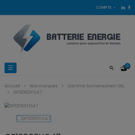
COMPTE
0
Basculer
☰
la
Accueil
Nos marques
Gamme Sonnenschein GEL
navigation
GF12063YO47