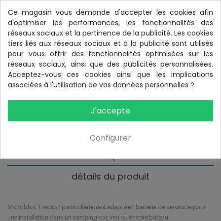
Ce magasin vous demande d'accepter les cookies afin
TTC
Delivery: 1 to 3 weeks
d'optimiser les performances, les fonctionnalités des
réseaux sociaux et la pertinence de la publicité. Les cookies
QUANTITÉ
tiers liés aux réseaux sociaux et à la publicité sont utilisés
pour vous offrir des fonctionnalités optimisées sur les
réseaux sociaux, ainsi que des publicités personnalisées.
Acceptez-vous ces cookies ainsi que les implications
AJOUTER AU PANIER
associées à l'utilisation de vos données personnelles ?
Disponible
J'accepte
Configurer
Description
détails du produit
Monobloc Traction particulièrement adapté en batterie de servitude pour
une installation dans un camping-car, van ou encore bateau.